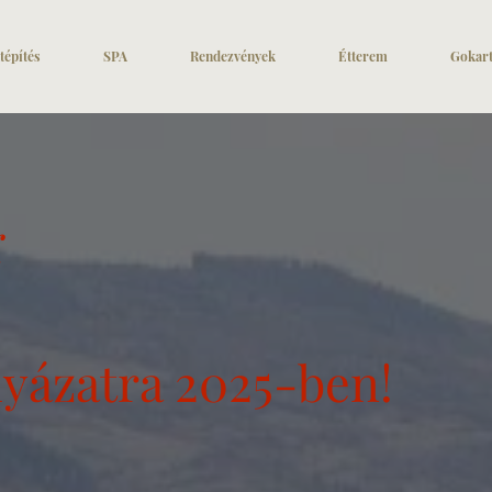
tépítés
SPA
Rendezvények
Étterem
Gokar
K
lyázatra 2025-ben!