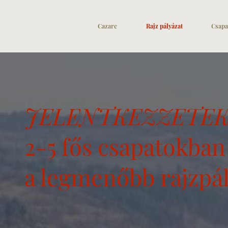
Cazare
Rajz pályázat
Csapa
JELENTKEZZETE
2-5 fős csapatokban
a legmenőbb rajzpá