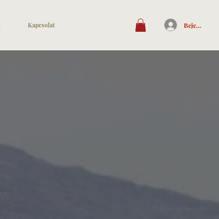
Bejelentkez
t
Kapcsolat