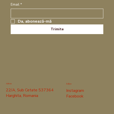
Email
*
Da, abonează-mă
Trimite
Adresa
Follow
22/A, Sub Cetate 537364
Instagram
Harghita, Romania
Facebook