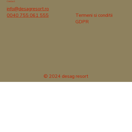
Contact
info@desagresort.ro
Termeni si conditii
0040 755 061 555
GDPR
© 2024 desag resort