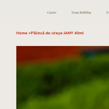
Cazare
Team Building
E
Home
>
Pălincă de cireșe JAMY 40ml