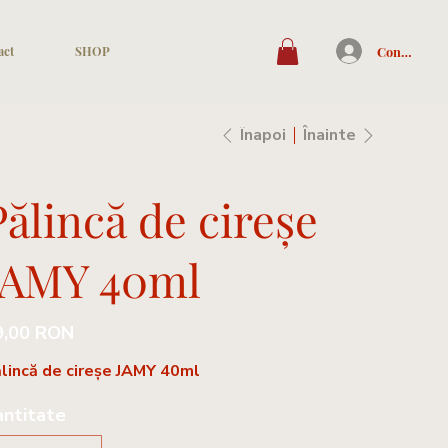
Conectează-
act
SHOP
Înapoi
Înainte
Pălincă de cireșe
JAMY 40ml
9,00 RON
lincă de cireșe JAMY 40ml
antitate