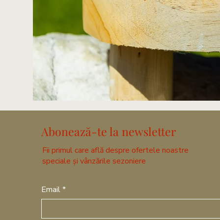
Abonează-te la newsletter
Fii primul care află despre ofertele noastre
speciale și vânzările sezoniere
Email
*