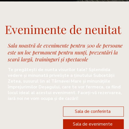
Evenimente de neuitat
Sala noastră de evenimente pentru 500 de persoane
este un loc permanent pentru nunți, prezentări la
scară largă, traininguri și spectacole
Te pregăteşti de nunta visurilor tale? Splendida
vedere şi minunată priveliște a ţinutului Subcetăţii
Zetea, susurul lin al Târnavei Mare şi minunăţiile
împrejurimilor Deşagului, care te vor fermeca, ca fiind
locul ideal al acestui eveniment. Faceţi-vă rezervarea,
iară noi ne vom ocupa şi de cazări!
Sala de conferinta
Sala de evenimente