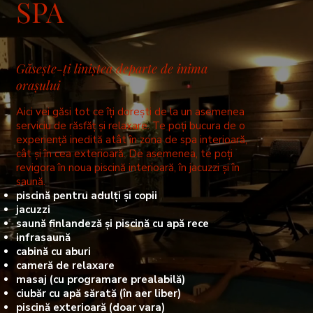
SPA
Găsește-ți liniștea departe de inima
orașului
Aici vei găsi tot ce îți dorești de la un asemenea
serviciu de răsfăț și relaxare. Te poți bucura de o
experiență inedită atât în zona de spa interioară,
cât și în cea exterioară. De asemenea, te poți
revigora în noua piscină interioară, în jacuzzi și în
saună.
piscină pentru adulți și copii
jacuzzi
saună finlandeză și piscină cu apă rece
infrasaună
cabină cu aburi
cameră de relaxare
masaj (cu programare prealabilă)
ciubăr cu apă sărată (în aer liber)
piscină exterioară (doar vara)