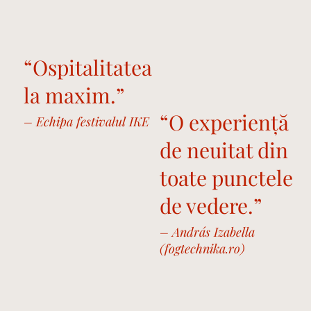
“Ospitalitatea
la maxim.”
“O experiență
– Echipa festivalul IKE
de neuitat din
toate punctele
de vedere.”
– András Izabella
(fogtechnika.ro)