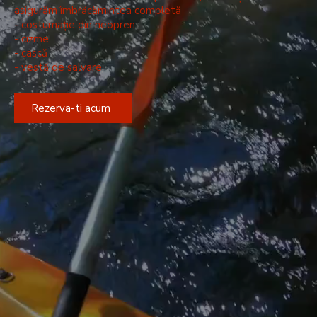
asigurăm îmbrăcămintea completă
- costumație din neopren
- cizme
- cască
- vestă de salvare
Rezerva-ti acum