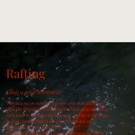
Rafting
Cauți o nouă aventură?
Târnava nu se numără printre cele mai sălbatice
râuri din România, însă le poate face surprize celor
care sunt în căutare de aventuri. Încearcă raftingul
în grup, sau închiriază un caiac împreună cu
perechea ta ori cu prietenii!
Poți închria caiace de 1 sau 2 persoane, iar noi îți