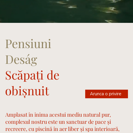
Pensiuni
Deság
Scăpați de
obișnuit
Arunca o privire
Amplasat în inima acestui mediu natural pur,
complexul nostru este un sanctuar de pace și
recreere, cu piscină în aer liber și spa interioară,