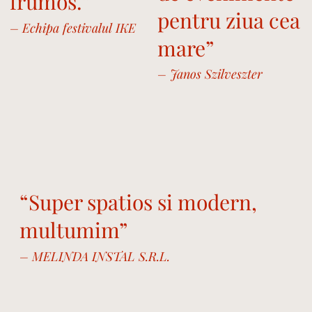
frumos.”
pentru ziua cea
– Echipa festivalul IKE
mare”
– Janos Szilveszter
“Super spatios si modern,
multumim”
– MELINDA INSTAL S.R.L.