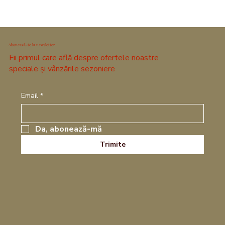
Abonează-te la newsletter
Fii primul care află despre ofertele noastre
speciale și vânzările sezoniere
Email
*
Da, abonează-mă
Trimite