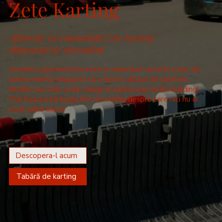
Zete Karting
Alăturați-vă comunității Zete Karting
alimentată de adrenalină
Această oportunitate este cu adevărat unică în zonă, de
aceea merită neapărat să o încerci alături de prieteni,
familie sau chiar și de colegi, în cadrul unui team building!
Poți încerca kartingul într-un mediu despre care nici nu ai
visat până acum!
Descopera-l acum
Tabără de karting